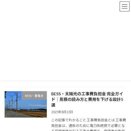
コ
ナ
ン
ビ
テ
ゲ
ン
ー
ツ
シ
更新情報
へ
ョ
ス
ン
キ
に
ッ
移
HOME
更新情報
BESS・蓄電池
プ
動
BESS・蓄電池
BESS・太陽光の工事費負担金 完全ガイ
BESS・蓄電池
ド｜見積の読み方と費用を下げる設計5
選
2025年8月13日
この記事でわかること 工事費負担金とは 工事費
負担金は、連系のために電力系統側で必要とな