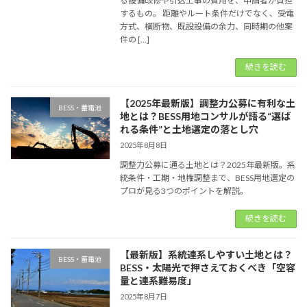
る設備改修や引込工事の費用を、申請者が負担
するもの。 距離やルート条件だけでなく、受電
方式、横断物、既設設備の余力、同時期の他案
件の […]
続きを読む
【2025年最新版】調整力公募に有利な土
BESS・蓄電池
地とは？BESS用地コンサルが語る“選ば
れる条件”と土地選定の落とし穴
2025年8月8日
調整力公募に通る土地とは？2025年最新版。系
統条件・工期・地権調整まで、BESS用地選定の
プロが見る3つのポイントを解説。
続きを読む
【最新版】系統連系しやすい土地とは？
BESS・蓄電池
BESS・太陽光で押さえておくべき「空容
量と連系難易度」
2025年8月7日