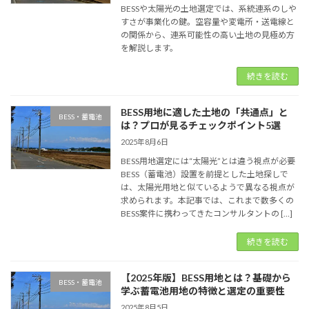
BESSや太陽光の土地選定では、系統連系のしや
すさが事業化の鍵。空容量や変電所・送電線と
の関係から、連系可能性の高い土地の見極め方
を解説します。
続きを読む
BESS用地に適した土地の「共通点」と
BESS・蓄電池
は？プロが見るチェックポイント5選
2025年8月6日
BESS用地選定には“太陽光”とは違う視点が必要
BESS（蓄電池）設置を前提とした土地探しで
は、太陽光用地と似ているようで異なる視点が
求められます。本記事では、これまで数多くの
BESS案件に携わってきたコンサルタントの […]
続きを読む
【2025年版】BESS用地とは？基礎から
BESS・蓄電池
学ぶ蓄電池用地の特徴と選定の重要性
2025年8月5日